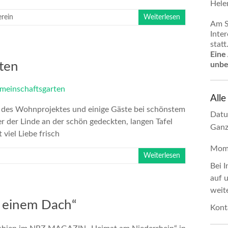
Hele
erein
Weiterlesen
Am S
Inte
statt
Eine
ten
unbe
All
 des Wohnprojektes und einige Gäste bei schönstem
Dat
der Linde an der schön gedeckten, langen Tafel
Ganz
viel Liebe frisch
Mome
Weiterlesen
Bei 
auf 
weit
r einem Dach“
Kont