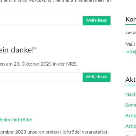
rschien im NRZ MAGAZIN „Heimat am Niederrhein“ in
Kon
Weiterlesen
Gepa
Mail
ein danke!“
info
hien am 28. Oktober 2023 in der NRZ.
Weiterlesen
Akt
Nach
Somm
Arti
Arti
tember 2023 unseren ersten Hoftrödel veranstaltet.